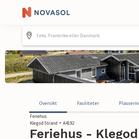
Oversikt
Fasiliteter
Plasseri
Feriehus
Klegod Strand
A4192
Feriehus - Klego