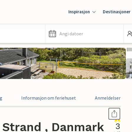
Inspirasjon
Destinasjoner
Angi datoer
ng
Informasjon om feriehuset
Anmeldelser
d Strand , Danmark
3