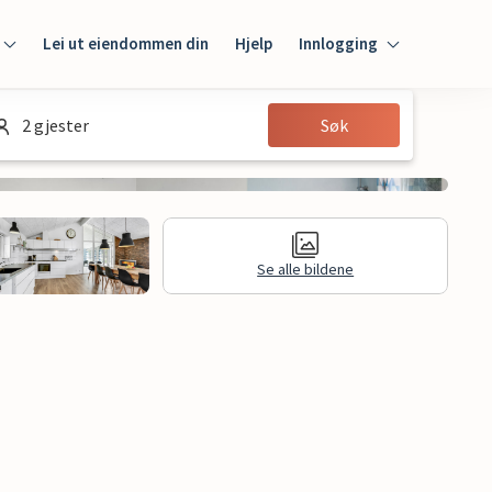
Lei ut eiendommen din
Hjelp
Innlogging
Innlogging
2 gjester
Søk
Gjest
Huseier
Se alle bildene