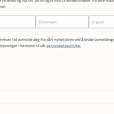
e feriehus og hytter. Du vil også motta kundefordeler fra våre mang
ser.
 enhver tid avmelde deg fra vårt nyhetsbrev ved å bruke avmeldings
ysninger i henhold til vår
persondatapolitikk
.