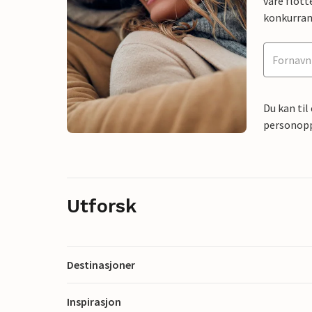
våre flott
konkurran
Du kan til
personoppl
Utforsk
Destinasjoner
Inspirasjon