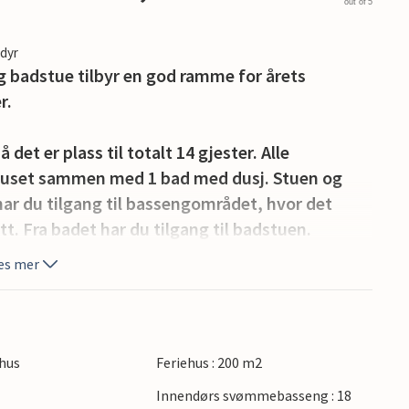
out of 5
edyr
badstue tilbyr en god ramme for årets
r.
det er plass til totalt 14 gjester. Alle
huset sammen med 1 bad med dusj. Stuen og
har du tilgang til bassengområdet, hvor det
t. Fra badet har du tilgang til badstuen.
es mer
 den store terrassen, og husets
av. Slapp av i det stående boblebadet for 6
hus
Feriehus : 200 m2
ge aktiviteter for enhver smak og alder.
Innendørs svømmebasseng : 18
.