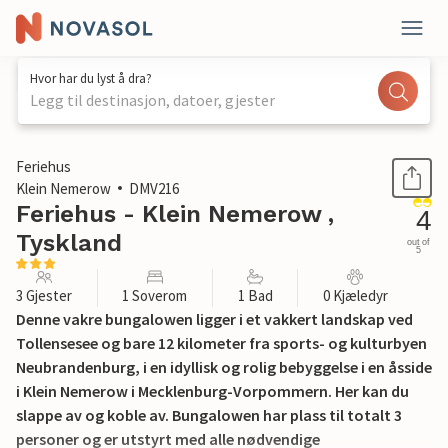
Hvor har du lyst å dra?
Legg til destinasjon, datoer, gjester
1 / 23
Feriehus
Klein Nemerow
DMV216
Feriehus - Klein Nemerow ,
4
Tyskland
out of
5
3 Gjester
1 Soverom
1 Bad
0 Kjæledyr
Denne vakre bungalowen ligger i et vakkert landskap ved
Tollensesee og bare 12 kilometer fra sports- og kulturbyen
Neubrandenburg, i en idyllisk og rolig bebyggelse i en åsside
i Klein Nemerow i Mecklenburg-Vorpommern. Her kan du
slappe av og koble av. Bungalowen har plass til totalt 3
personer og er utstyrt med alle nødvendige