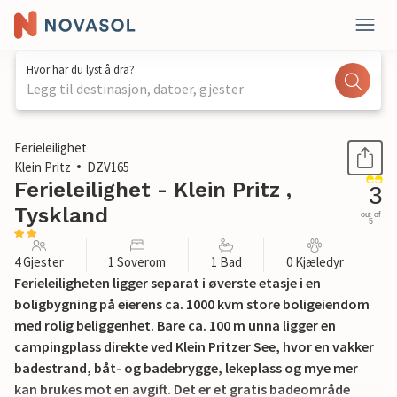
Hvor har du lyst å dra?
Legg til destinasjon, datoer, gjester
1 / 19
Ferieleilighet
Klein Pritz
DZV165
Ferieleilighet - Klein Pritz ,
3
Tyskland
out of
5
4 Gjester
1 Soverom
1 Bad
0 Kjæledyr
Ferieleiligheten ligger separat i øverste etasje i en
boligbygning på eierens ca. 1000 kvm store boligeiendom
med rolig beliggenhet. Bare ca. 100 m unna ligger en
campingplass direkte ved Klein Pritzer See, hvor en vakker
badestrand, båt- og badebrygge, lekeplass og mye mer
kan brukes mot en avgift. Det er et gratis badeområde