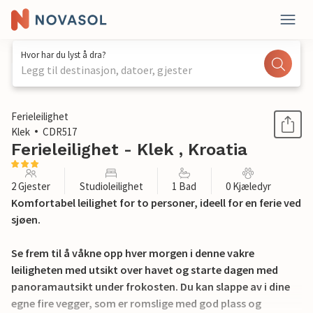
Hvor har du lyst å dra?
Legg til destinasjon, datoer, gjester
1 / 22
Ferieleilighet
Klek
CDR517
Ferieleilighet - Klek , Kroatia
2 Gjester
Studioleilighet
1 Bad
0 Kjæledyr
Komfortabel leilighet for to personer, ideell for en ferie ved
sjøen.
Se frem til å våkne opp hver morgen i denne vakre
leiligheten med utsikt over havet og starte dagen med
panoramautsikt under frokosten. Du kan slappe av i dine
egne fire vegger, som er romslige med god plass og