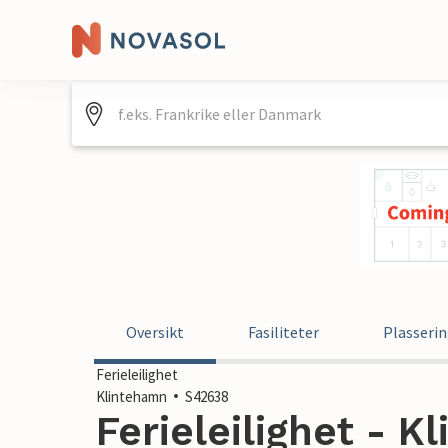
Oversikt
Fasiliteter
Plasseri
Ferieleilighet
Klintehamn
S42638
Ferieleilighet - K