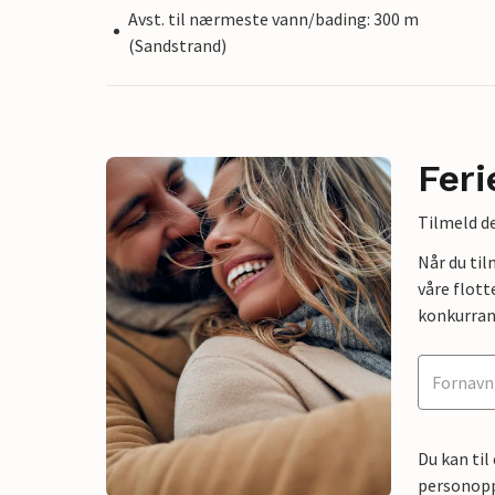
Avst. til nærmeste vann/bading: 300 m
(Sandstrand)
Feri
Tilmeld de
Når du ti
våre flott
konkurran
Du kan til
personoppl