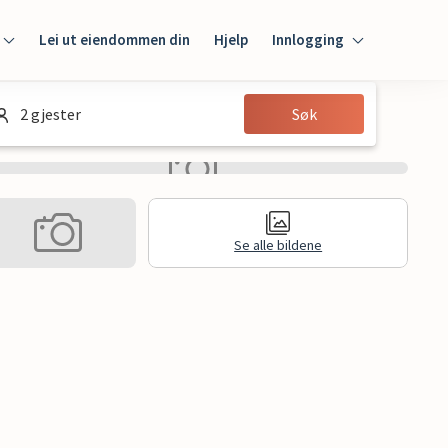
Lei ut eiendommen din
Hjelp
Innlogging
Innlogging
2 gjester
Søk
Gjest
Huseier
Se alle bildene