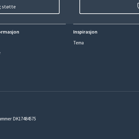
g støtte
ormasjon
Inspirasjon
Tema
e
-nummer DK17484575