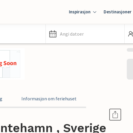
Inspirasjon
Destinasjoner
Angi datoer
ng
Informasjon om feriehuset
lintehamn , Sverige