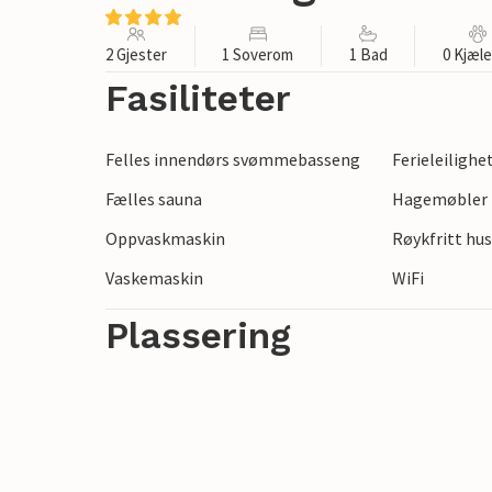
2 Gjester
1 Soverom
1 Bad
0 Kjæl
Fasiliteter
Felles innendørs svømmebasseng
Ferieleilighe
Fælles sauna
Hagemøbler
Oppvaskmaskin
Røykfritt hu
Vaskemaskin
WiFi
Plassering