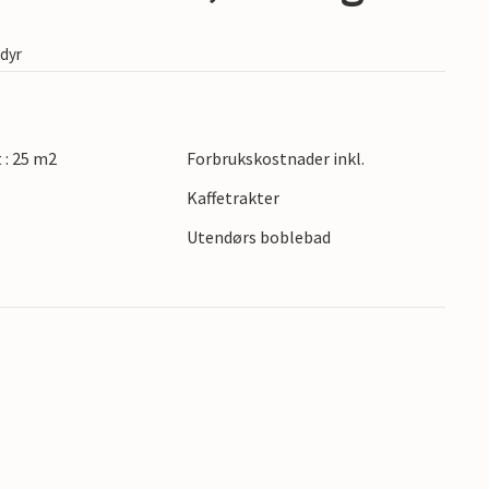
edyr
t : 25 m2
Forbrukskostnader inkl.
Kaffetrakter
s
Utendørs boblebad