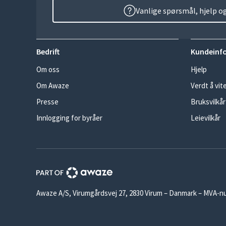
Vanlige spørsmål, hjelp o
Bedrift
Kundeinf
Om oss
Hjelp
Om Awaze
Verdt å vit
Presse
Bruksvilkår
Innlogging for byråer
Leievilkår
Awaze A/S, Virumgårdsvej 27, 2830 Virum – Danmark – MVA