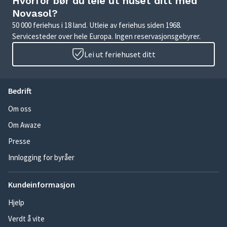
Hvorfor bør du leie ut huset ditt med
Novasol?
50 000 feriehus i 18 land. Utleie av feriehus siden 1968.
Servicesteder over hele Europa. Ingen reservasjonsgebyrer.
Lei ut feriehuset ditt
Bedrift
Om oss
Om Awaze
Presse
Innlogging for byråer
Kundeinformasjon
Hjelp
Verdt å vite