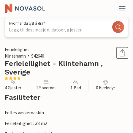
Hvor har du lyst å dra?
Legg til destinasjon, datoer, gjester
1 / 1
Ferieleilighet
Klintehamn
S42640
Ferieleilighet - Klintehamn ,
Sverige
4 Gjester
1 Soverom
1 Bad
0 Kjæledyr
Fasiliteter
Felles vaskemaskin
Ferieleilighet : 38 m2