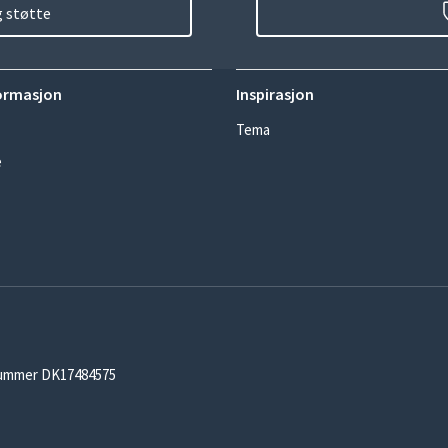
g støtte
ormasjon
Inspirasjon
Tema
e
-nummer DK17484575