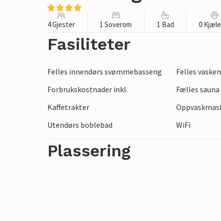
4 Gjester
1 Soverom
1 Bad
0 Kjæl
Fasiliteter
Felles innendørs svømmebasseng
Felles vaske
Forbrukskostnader inkl.
Fælles sauna
Kaffetrakter
Oppvaskmas
Utendørs boblebad
WiFi
Plassering