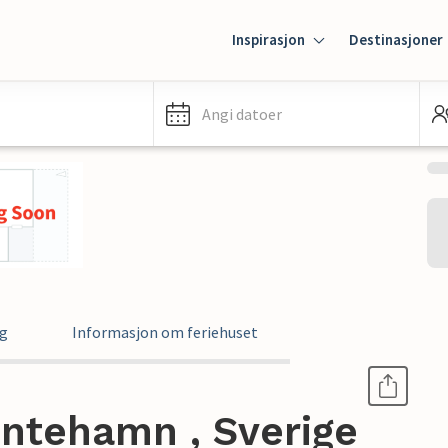
Inspirasjon
Destinasjoner
Angi datoer
ng
Informasjon om feriehuset
lintehamn , Sverige