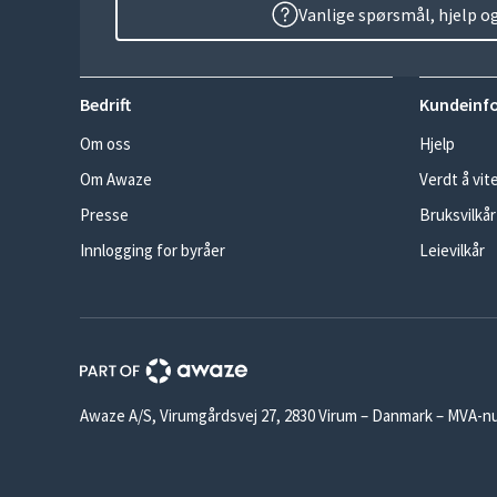
Vanlige spørsmål, hjelp o
Bedrift
Kundeinf
Om oss
Hjelp
Om Awaze
Verdt å vit
Presse
Bruksvilkår
Innlogging for byråer
Leievilkår
Awaze A/S, Virumgårdsvej 27, 2830 Virum – Danmark – MVA