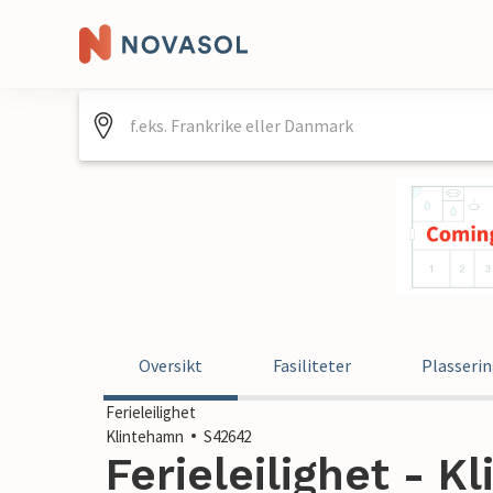
Oversikt
Fasiliteter
Plasseri
Ferieleilighet
Klintehamn
S42642
Ferieleilighet - K