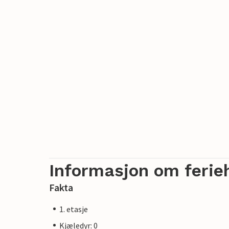
Informasjon om ferie
Fakta
1. etasje
Kjæledyr: 0