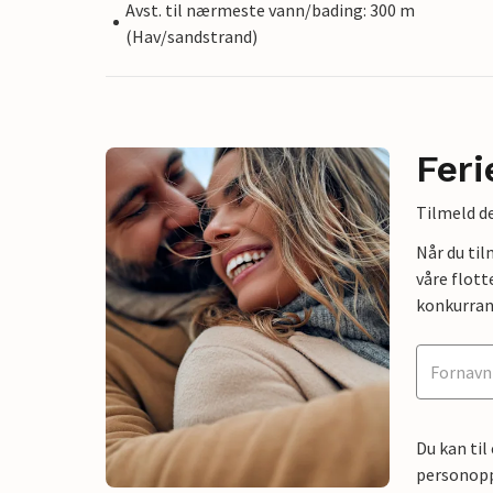
Avst. til nærmeste vann/bading: 300 m
(Hav/sandstrand)
Feri
Tilmeld de
Når du ti
våre flott
konkurran
Du kan til
personoppl