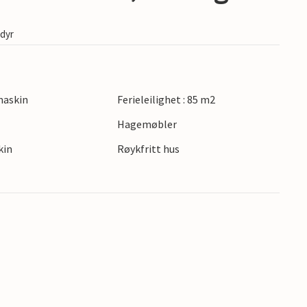
edyr
maskin
Ferieleilighet : 85 m2
Hagemøbler
kin
Røykfritt hus