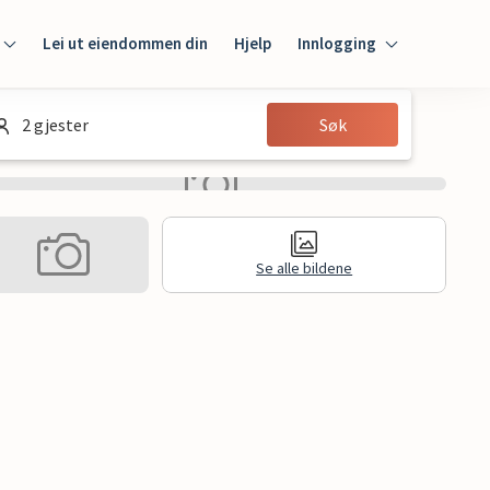
Lei ut eiendommen din
Hjelp
Innlogging
Innlogging
2 gjester
Søk
Gjest
Huseier
Se alle bildene