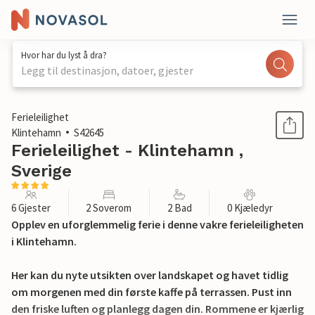
Hvor har du lyst å dra?
Legg til destinasjon, datoer, gjester
1 / 25
Ferieleilighet
Klintehamn
S42645
Ferieleilighet - Klintehamn ,
Sverige
6 Gjester
2 Soverom
2 Bad
0 Kjæledyr
Opplev en uforglemmelig ferie i denne vakre ferieleiligheten
i Klintehamn.
Her kan du nyte utsikten over landskapet og havet tidlig
om morgenen med din første kaffe på terrassen. Pust inn
den friske luften og planlegg dagen din. Rommene er kjærlig