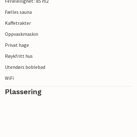
Ferieleilighet : 85 m2
Fælles sauna
Kaffetrakter
Oppvaskmaskin
Privat hage
Røykfritt hus
Utendørs boblebad
WiFi
Plassering