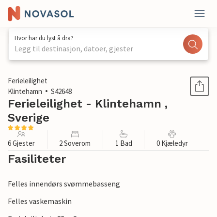
Hvor har du lyst å dra?
Legg til destinasjon, datoer, gjester
1 / 1
Ferieleilighet
Klintehamn
S42648
Ferieleilighet - Klintehamn ,
Sverige
6 Gjester
2 Soverom
1 Bad
0 Kjæledyr
Fasiliteter
Felles innendørs svømmebasseng
Felles vaskemaskin