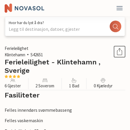
Hvor har du lyst å dra?
Legg til destinasjon, datoer, gjester
1 / 1
Ferieleilighet
Klintehamn
S42651
Ferieleilighet - Klintehamn ,
Sverige
6 Gjester
2 Soverom
1 Bad
0 Kjæledyr
Fasiliteter
Felles innendørs svømmebasseng
Felles vaskemaskin