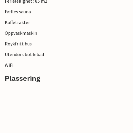
Ferieleilighet : 85 m2
Fælles sauna
Kaffetrakter
Oppvaskmaskin
Røykfritt hus
Utendørs boblebad
WiFi
Plassering