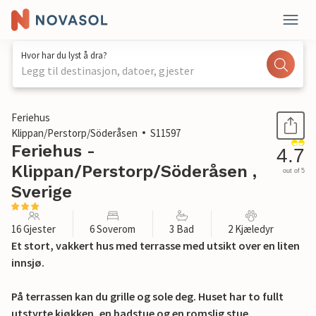
Hvor har du lyst å dra?
Legg til destinasjon, datoer, gjester
1 / 53
Feriehus
Klippan/Perstorp/Söderåsen
S11597
Feriehus -
4.7
Klippan/Perstorp/Söderåsen ,
out of 5
Sverige
16 Gjester
6 Soverom
3 Bad
2 Kjæledyr
Et stort, vakkert hus med terrasse med utsikt over en liten
innsjø.
På terrassen kan du grille og sole deg. Huset har to fullt
utstyrte kjøkken, en badstue og en romslig stue.