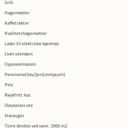
Grill
Hagemøbler
Kaffetrakter
Kvalitetshagemøbler
Lader til elektriske kjøretøy
Livet utendørs
Oppvaskmaskin
Panorama(hav,fjord,innsjø,elv)
Peis
Røykfritt hus
Sløyeplass ute
Støvsuger
Tomt direkte ved vann : 1000 m2