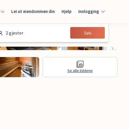
Lei ut eiendommen din
Hjelp
Innlogging
Innlogging
2 gjester
Søk
Gjest
Huseier
Se alle bildene