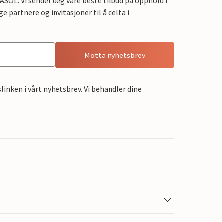
OL. Vi sender deg våre beste tilbud på opphold i
e partnere og invitasjoner til å delta i
Motta nyhetsbrev
linken i vårt nyhetsbrev. Vi behandler dine