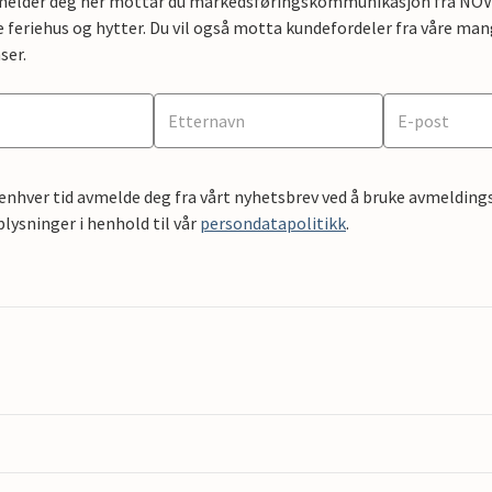
lmelder deg her mottar du markedsføringskommunikasjon fra NOVAS
e feriehus og hytter. Du vil også motta kundefordeler fra våre mang
ser.
 enhver tid avmelde deg fra vårt nyhetsbrev ved å bruke avmeldings
ysninger i henhold til vår
persondatapolitikk
.