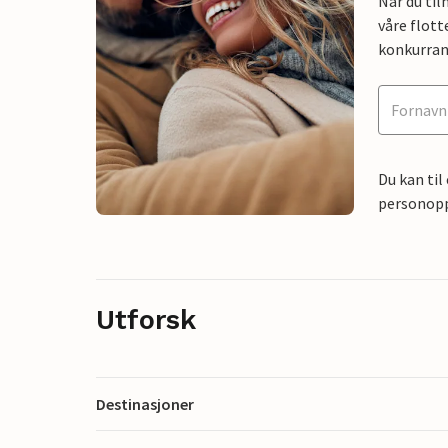
Når du ti
våre flott
konkurran
Du kan til
personoppl
Utforsk
Destinasjoner