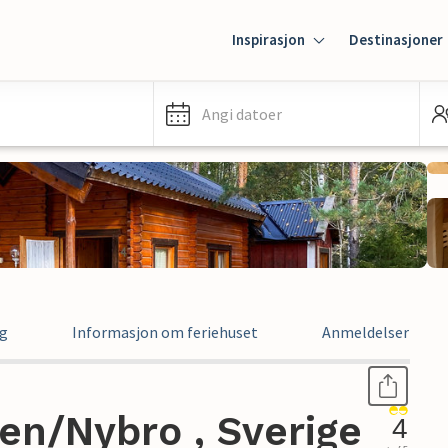
Inspirasjon
Destinasjoner
Angi datoer
ng
Informasjon om feriehuset
Anmeldelser
len/Nybro , Sverige
4