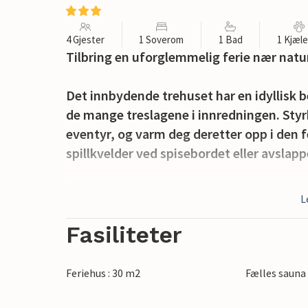
4 Gjester
1 Soverom
1 Bad
1 Kjæl
Tilbring en uforglemmelig ferie nær natur
Det innbydende trehuset har en idyllisk b
de mange treslagene i innredningen. Styrk
eventyr, og varm deg deretter opp i den 
spillkvelder ved spisebordet eller avslap
Sett deg til rette på terrassen, nyt noen s
L
middagen på grillen og tilbring de lang
Fasiliteter
Gå på herlige fotturer i nærområdet, besøk
sjøen. Fine utfluktsmål er Kalmar, Öland 
Feriehus : 30 m2
Fælles sauna
En ferie i dette feriehuset lover en variert