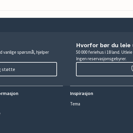
Hvorfor bør du leie
d vanlige spørsmål, hjelper
50 000 feriehus i 18 land. Utle
Ingen reservasjonsgebyrer.
g støtte
ormasjon
Inspirasjon
Tema
e