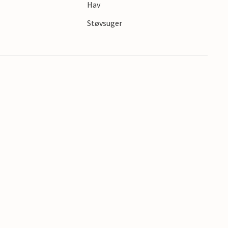
Hav
s
Støvsuger