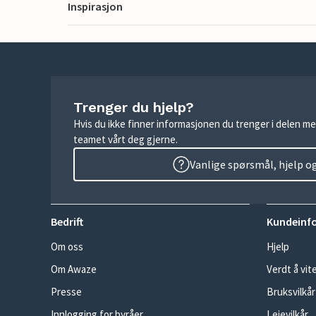
Inspirasjon
Trenger du hjelp?
Hvis du ikke finner informasjonen du trenger i delen me
teamet vårt deg gjerne.
Vanlige spørsmål, hjelp o
Bedrift
Kundeinf
Om oss
Hjelp
Om Awaze
Verdt å vit
Presse
Bruksvilkår
Innlogging for byråer
Leievilkår