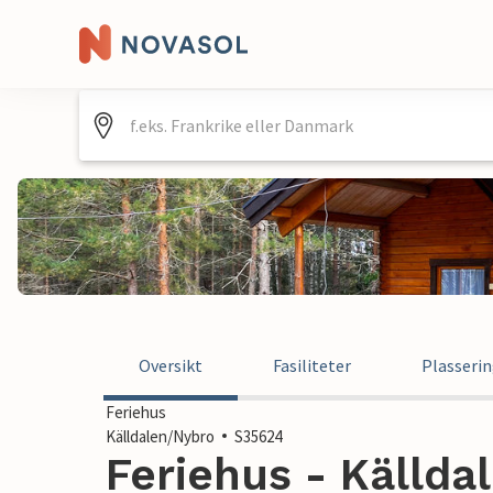
Oversikt
Fasiliteter
Plasseri
Feriehus
Källdalen/Nybro
S35624
Feriehus - Källda