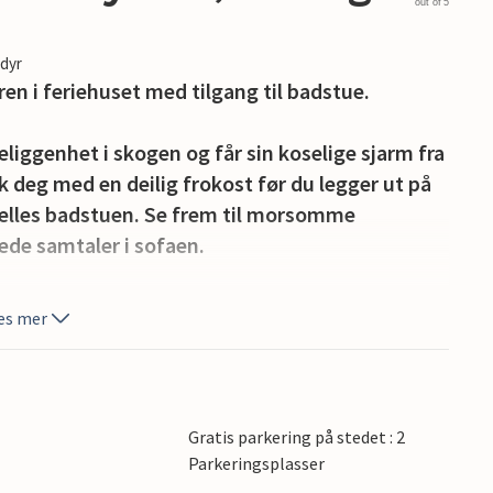
out of 5
edyr
en i feriehuset med tilgang til badstue.
eliggenhet i skogen og får sin koselige sjarm fra
 deg med en deilig frokost før du legger ut på
felles badstuen. Se frem til morsomme
pede samtaler i sofaen.
olstråler og lytt til lyden av skogen. Tilbered
es mer
e sommerkveldene utendørs.
 Sankt Sigfrid-kilden eller ta en dagstur til
eller Nybro.
Gratis parkering på stedet : 2
Parkeringsplasser
 tid.