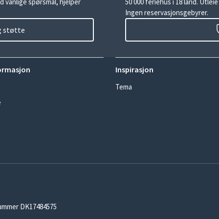
d vanlige spørsmål, hjelper
50 000 feriehus i 18 land. Utle
Ingen reservasjonsgebyrer.
g støtte
ormasjon
Inspirasjon
Tema
e
-nummer DK17484575