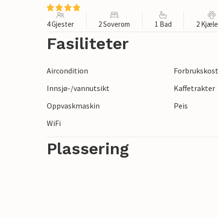
4 Gjester
2 Soverom
1 Bad
2 Kjæl
Fasiliteter
Aircondition
Forbrukskost
Innsjø-/vannutsikt
Kaffetrakter
Oppvaskmaskin
Peis
WiFi
Plassering