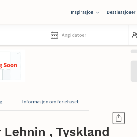
Inspirasjon
Destinasjoner
Angi datoer
ng
Informasjon om feriehuset
r Lehnin , Tyskland