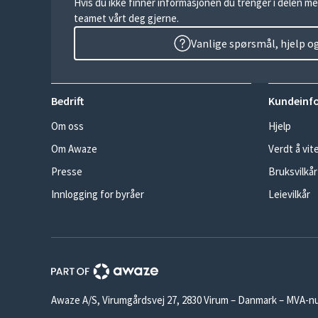
Hvis du ikke finner informasjonen du trenger i delen me
teamet vårt deg gjerne.
Vanlige spørsmål, hjelp o
Bedrift
Kundeinf
Om oss
Hjelp
Om Awaze
Verdt å vit
Presse
Bruksvilkår
Innlogging for byråer
Leievilkår
Awaze A/S, Virumgårdsvej 27, 2830 Virum – Danmark – MVA