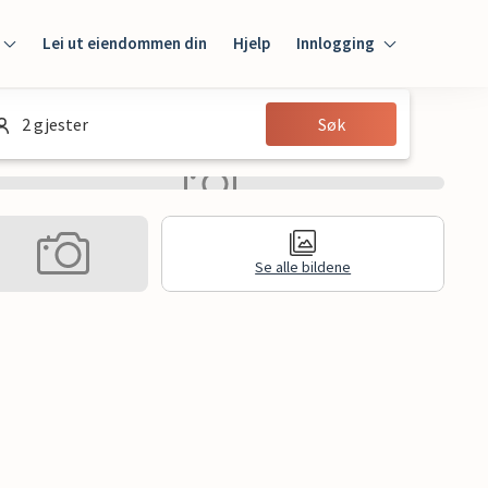
Lei ut eiendommen din
Hjelp
Innlogging
Innlogging
2 gjester
Søk
Gjest
Huseier
Se alle bildene