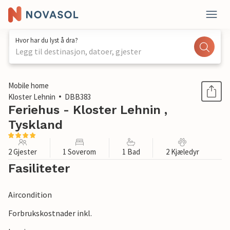
Hvor har du lyst å dra?
Legg til destinasjon, datoer, gjester
1 / 1
Mobile home
Kloster Lehnin
DBB383
Feriehus - Kloster Lehnin ,
Tyskland
2 Gjester
1 Soverom
1 Bad
2 Kjæledyr
Fasiliteter
Aircondition
Forbrukskostnader inkl.