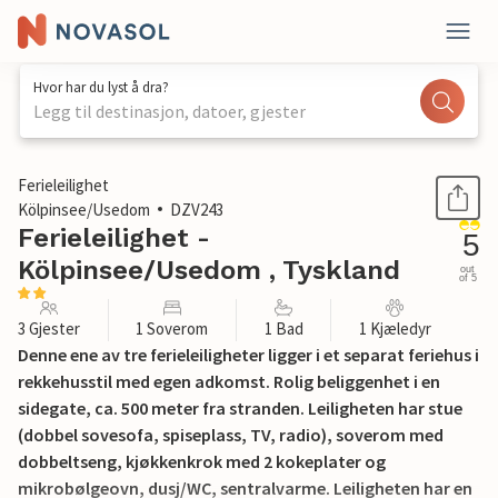
Hvor har du lyst å dra?
Legg til destinasjon, datoer, gjester
1 / 18
Ferieleilighet
Kölpinsee/Usedom
DZV243
Ferieleilighet -
5
Kölpinsee/Usedom , Tyskland
out
of 5
3 Gjester
1 Soverom
1 Bad
1 Kjæledyr
Denne ene av tre ferieleiligheter ligger i et separat feriehus i
rekkehusstil med egen adkomst. Rolig beliggenhet i en
sidegate, ca. 500 meter fra stranden. Leiligheten har stue
(dobbel sovesofa, spiseplass, TV, radio), soverom med
dobbeltseng, kjøkkenkrok med 2 kokeplater og
mikrobølgeovn, dusj/WC, sentralvarme. Leiligheten har en