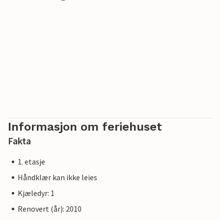
båter og strandstoler.
Informasjon om feriehuset
Fakta
1. etasje
Håndklær kan ikke leies
Kjæledyr: 1
Renovert (år): 2010