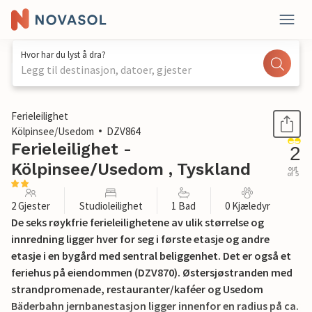
Hvor har du lyst å dra?
Legg til destinasjon, datoer, gjester
1 / 15
Ferieleilighet
Kölpinsee/Usedom
DZV864
Ferieleilighet -
2
Kölpinsee/Usedom , Tyskland
out
of 5
2 Gjester
Studioleilighet
1 Bad
0 Kjæledyr
De seks røykfrie ferieleilighetene av ulik størrelse og
innredning ligger hver for seg i første etasje og andre
etasje i en bygård med sentral beliggenhet. Det er også et
feriehus på eiendommen (DZV870). Østersjøstranden med
strandpromenade, restauranter/kaféer og Usedom
Bäderbahn jernbanestasjon ligger innenfor en radius på ca.