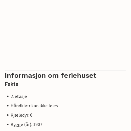
mellom Østersjøen og Achterwasser. Kölpinsees
Østersjøstrand er bred og spesielt fin. Samtidig byr
landsbyen på ro og avslapping ved Achterwassers
innlandskyst, og er spesielt interessant for sportsfiskere
på grunn av den fiskerike Kölpinsee. På strandpromenaden
er det en lekeplass for flere generasjoner. Fra mai til
oktober arrangeres det ulike arrangementer i den lokale
spa-paviljongen med utsikt over Kölpinsee. I landsbyen
finnes det også restauranter og butikker, en rideskole og
utleie av sykler, båter og strandstoler.
Informasjon om feriehuset
Fakta
2. etasje
Håndklær kan ikke leies
Kjæledyr: 0
Bygge (år): 1907