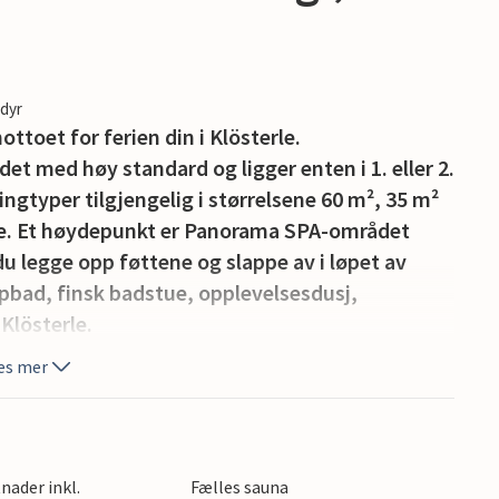
edyr
ottoet for ferien din i Klösterle.
et med høy standard og ligger enten i 1. eller 2.
kingtyper tilgjengelig i størrelsene 60 m², 35 m²
oe. Et høydepunkt er Panorama SPA-området
du legge opp føttene og slappe av i løpet av
ampbad, finsk badstue, opplevelsesdusj,
Klösterle.
es mer
illegg, og kjæledyr er også velkomne på
byr også utleie av el-terrengsykler, som du
nader inkl.
Fælles sauna