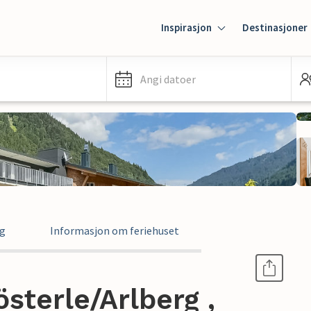
Inspirasjon
Destinasjoner
Angi datoer
ng
Informasjon om feriehuset
österle/Arlberg ,