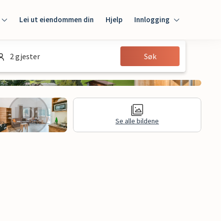
Lei ut eiendommen din
Hjelp
Innlogging
Innlogging
2 gjester
Søk
Gjest
Huseier
Se alle bildene