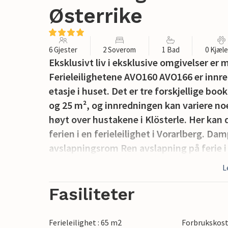
Østerrike
6 Gjester
2 Soverom
1 Bad
0 Kjæl
Eksklusivt liv i eksklusive omgivelser er m
Ferieleilighetene AVO160 AVO166 er innred
etasje i huset. Det er tre forskjellige boo
og 25 m², og innredningen kan variere n
høyt over hustakene i Klösterle. Her kan 
ferien i en ferieleilighet i Vorarlberg. D
avslapningsrom Ren avslapning på ferie i 
L
Frokostbuffé er tilgjengelig mot et prist
forespørsel og mot en avgift. Hotellet til
Fasiliteter
gjerne kan bestille på stedet.
Ferieleilighet : 65 m2
Forbrukskost