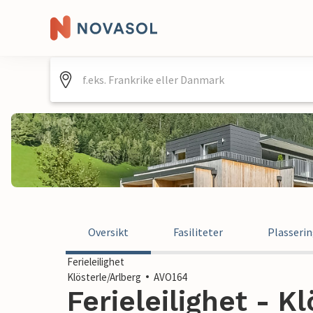
Oversikt
Fasiliteter
Plasseri
Ferieleilighet
Klösterle/Arlberg
AVO164
Ferieleilighet - Kl