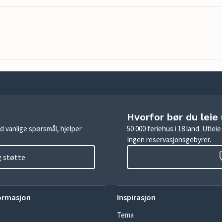
Hvorfor bør du leie
d vanlige spørsmål, hjelper
50 000 feriehus i 18 land. Utle
Ingen reservasjonsgebyrer.
g støtte
ormasjon
Inspirasjon
Tema