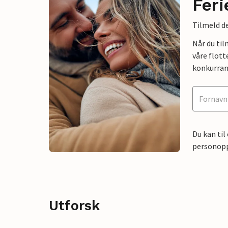
Feri
Tilmeld de
Når du ti
våre flott
konkurran
Du kan til
personoppl
Utforsk