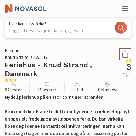
Hvor har du lyst å dra?
Legg til destinasjon, datoer, gjester
1 / 26
Feriehus
Knud Strand
B51117
Feriehus - Knud Strand ,
3
Danmark
out of
5
6 Gjester
4 Soverom
1 Bad
0 Kjæledyr
Nydelig feriehus på en stor tomt nær stranden.
Kom med dine kjære til dette innbydende feriehuset og nyt
en spesielt fredelig og avslappende ferie. Du kan virkelig
kose deg i denne fantastiske innkvarteringen. Barna kan
kose seg i hagen mens du soler deg på terrassen og puster