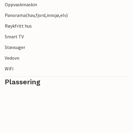
Oppvaskmaskin
Panorama(hav,fjord,innsjø,elv)
Røykfritt hus
Smart TV
Støvsuger
Vedovn
WiFi
Plassering