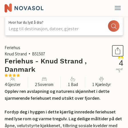
Hvor har du lyst å dra?
Legg til destinasjon, datoer, gjester
1 / 16
Feriehus
Knud Strand
B51507
Feriehus - Knud Strand ,
4
Danmark
out of
5
4 Gjester
2 Soverom
1 Bad
1 Kjæledyr
Opplev ren avslapning og naturens skjønnhet i dette
sjarmerende feriehuset med utsikt over fjorden.
Fordyp deg i hyggen i dette kjærlig innredede feriehuset
med lyse rom og varme tregulv. Lag deilige måltider på det
åpne, velutstyrte kjøkkenet, tilbring sosiale kvelder med