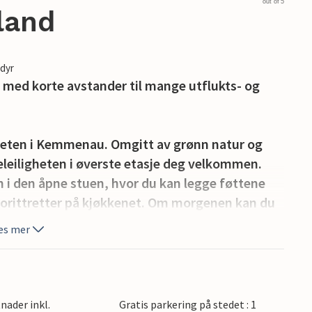
out of 5
land
edyr
et med korte avstander til mange utflukts- og
gheten i Kemmenau. Omgitt av grønn natur og
leiligheten i øverste etasje deg velkommen.
n i den åpne stuen, hvor du kan legge føttene
favorittretter på kjøkkenet. Om morgenen kan du
antastiske utsikten. Du kan også se frem til en
es mer
lik at ingenting står i veien for koselige
 kjent som solterrassen over Lahndalen, og er
nader inkl.
Gratis parkering på stedet : 1