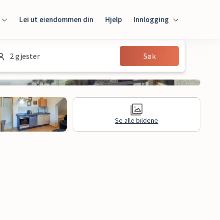
Lei ut eiendommen din
Hjelp
Innlogging
Innlogging
2 gjester
Søk
Gjest
Huseier
Se alle bildene