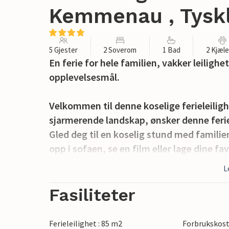
Kemmenau , Tysk
5 Gjester
2 Soverom
1 Bad
2 Kjæl
En ferie for hele familien, vakker leiligh
opplevelsesmål.
Velkommen til denne koselige ferieleili
sjarmerende landskap, ønsker denne ferie
Gled deg til en koselig stund med familie
opp i sofaen, se en film eller lage dine 
nyte kaffen på balkongen og oppleve den f
L
liten hage med egen uteterrasse og grill, s
sommerkvelder med utendørs brettspill.
Fasiliteter
Utforsk området rundt. Kemmenau er også
Ferieleilighet : 85 m2
Forbrukskost