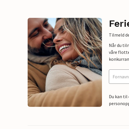
Feri
Tilmeld de
Når du ti
våre flott
konkurran
Du kan til
personoppl