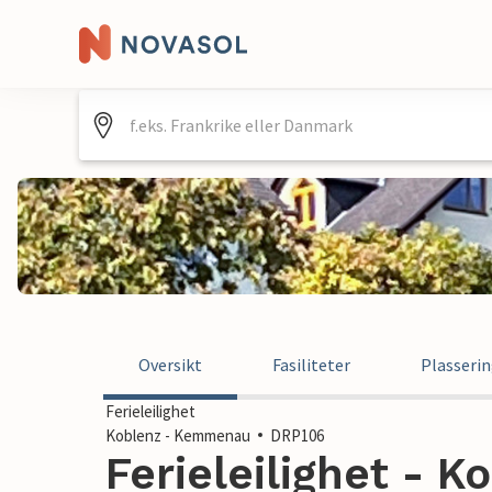
Oversikt
Fasiliteter
Plasseri
Ferieleilighet
Koblenz - Kemmenau
DRP106
Ferieleilighet - K