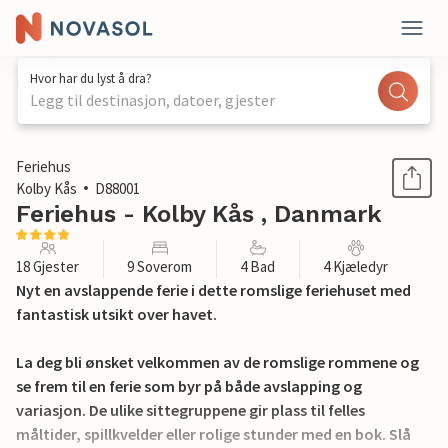
Hvor har du lyst å dra?
Legg til destinasjon, datoer, gjester
1 / 20
Feriehus
Kolby Kås
D88001
Feriehus - Kolby Kås , Danmark
18 Gjester
9 Soverom
4 Bad
4 Kjæledyr
Nyt en avslappende ferie i dette romslige feriehuset med
fantastisk utsikt over havet.
La deg bli ønsket velkommen av de romslige rommene og
se frem til en ferie som byr på både avslapping og
variasjon. De ulike sittegruppene gir plass til felles
måltider, spillkvelder eller rolige stunder med en bok. Slå