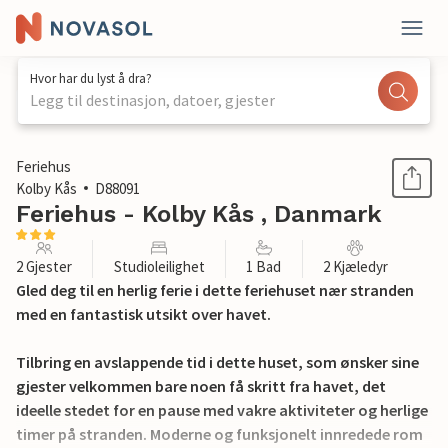
Hvor har du lyst å dra?
Legg til destinasjon, datoer, gjester
1 / 14
Feriehus
Kolby Kås
D88091
Feriehus - Kolby Kås , Danmark
2 Gjester
Studioleilighet
1 Bad
2 Kjæledyr
Gled deg til en herlig ferie i dette feriehuset nær stranden
med en fantastisk utsikt over havet.
Tilbring en avslappende tid i dette huset, som ønsker sine
gjester velkommen bare noen få skritt fra havet, det
ideelle stedet for en pause med vakre aktiviteter og herlige
timer på stranden. Moderne og funksjonelt innredede rom