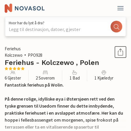
Hvor har du lyst å dra?
Legg til destinasjon, datoer, gjester
1 / 25
Feriehus
Kolczewo
PPO928
Feriehus - Kolczewo , Polen
6 Gjester
2 Soverom
1 Bad
1 Kjæledyr
Fantastisk feriehus på Wolin.
På denne rolige, idylliske øya i Østersjøen rett ved den
tyske grensen til Usedom finner du dette innbydende,
praktiske feriehuset i en avslappet atmosfære. Her kan du
hoppe i fellesbassenget om morgenen, spise frokost på
terrassen eller ta en vitaliserende spasertur til