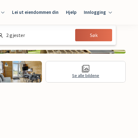
Lei ut eiendommen din
Hjelp
Innlogging
Innlogging
2 gjester
Søk
Gjest
Huseier
Se alle bildene