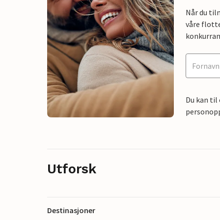
Når du ti
våre flott
konkurran
Du kan til
personoppl
Utforsk
Destinasjoner