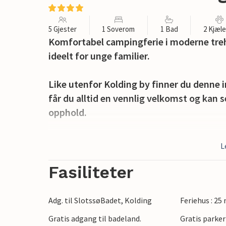
5 Gjester
1 Soverom
1 Bad
2 Kjæl
Komfortabel campingferie i moderne tre
ideelt for unge familier.
Like utenfor Kolding by finner du denne i
får du alltid en vennlig velkomst og kan 
opphold.
Du bor 3 km fra sentrum, i nærheten av en
L
nå med bil eller på sykkel langs naturstie
kulinariske tilbudene, besøk vinbaren ell
Fasiliteter
Koldinghus slott eller Trapholt kunstmuse
familien på Badeland. Nærliggende utflu
Adg. til SlotssøBadet, Kolding
Feriehus : 25
Zoo er innen rekkevidde og vil garantert 
Gratis adgang til badeland.
Gratis parker
natur med skoger, innsjøer og fjordlands