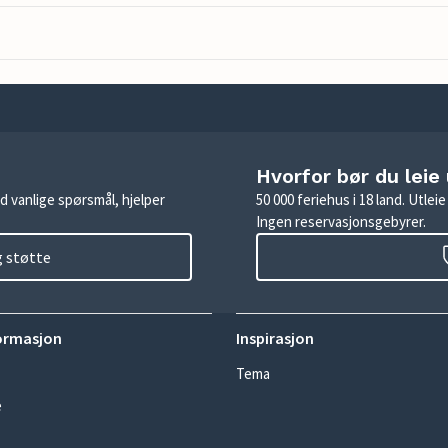
Hvorfor bør du leie
d vanlige spørsmål, hjelper
50 000 feriehus i 18 land. Utle
Ingen reservasjonsgebyrer.
g støtte
ormasjon
Inspirasjon
Tema
e