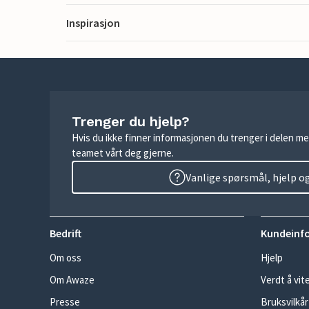
Inspirasjon
Trenger du hjelp?
Hvis du ikke finner informasjonen du trenger i delen me
teamet vårt deg gjerne.
Vanlige spørsmål, hjelp o
Bedrift
Kundeinf
Om oss
Hjelp
Om Awaze
Verdt å vit
Presse
Bruksvilkår