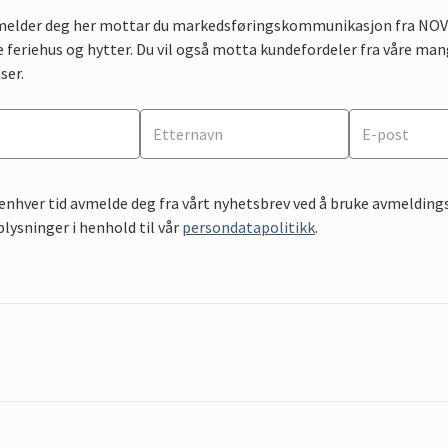
lmelder deg her mottar du markedsføringskommunikasjon fra NOVAS
e feriehus og hytter. Du vil også motta kundefordeler fra våre mang
ser.
 enhver tid avmelde deg fra vårt nyhetsbrev ved å bruke avmeldings
ysninger i henhold til vår
persondatapolitikk
.