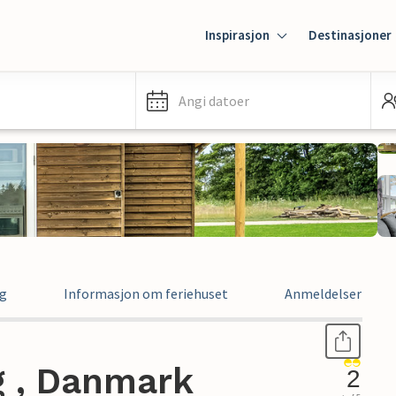
Inspirasjon
Destinasjoner
Angi datoer
ng
Informasjon om feriehuset
Anmeldelser
g , Danmark
2