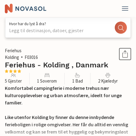
Hvor har du lyst å dra?
Legg til destinasjon, datoer, gjester
1 / 26
Feriehus
Kolding
F03016
Feriehus - Kolding , Danmark
5 Gjester
1 Soverom
1 Bad
2 Kjæledyr
Komfortabel campingferie i moderne trehus nær
kulturopplevelser og urban atmosfære, ideelt for unge
familier.
Like utenfor Kolding by finner du denne innbydende
ferieboligen i rolige omgivelser. Her får du alltid en vennlig
velkomst og kan se frem til et hyggelig og bekymringsløst