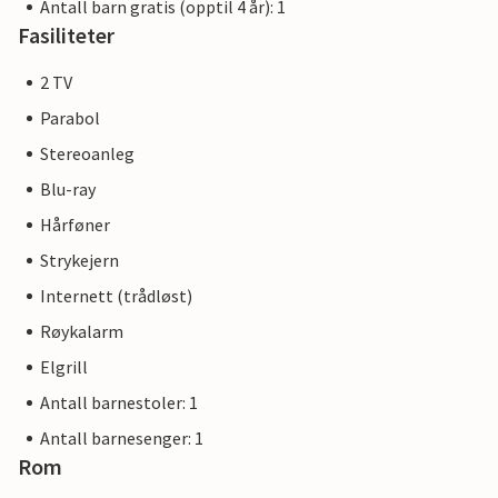
Antall barn gratis (opptil 4 år): 1
førsteklasses opphold. Eventuelle byggearbeider på
Fasiliteter
feriestedet vil ikke påvirke din ferieopplevelse, og det er
derfor ikke mulig å få ekstra rabatter.
2 TV
Parabol
Stereoanleg
Blu-ray
Hårføner
Strykejern
Internett (trådløst)
Røykalarm
Elgrill
Antall barnestoler: 1
Antall barnesenger: 1
Rom