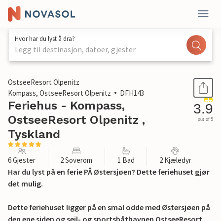
Hvor har du lyst å dra?
Legg til destinasjon, datoer, gjester
1 / 25
OstseeResort Olpenitz
Kompass, OstseeResort Olpenitz
DFH143
Feriehus - Kompass,
3.9
OstseeResort Olpenitz ,
out of 5
Tyskland
6 Gjester
2 Soverom
1 Bad
2 Kjæledyr
Har du lyst på en ferie PÅ Østersjøen? Dette feriehuset gjør
det mulig.
Dette feriehuset ligger på en smal odde med Østersjøen på
den ene siden og seil- og sportsbåthavnen OstseeResort