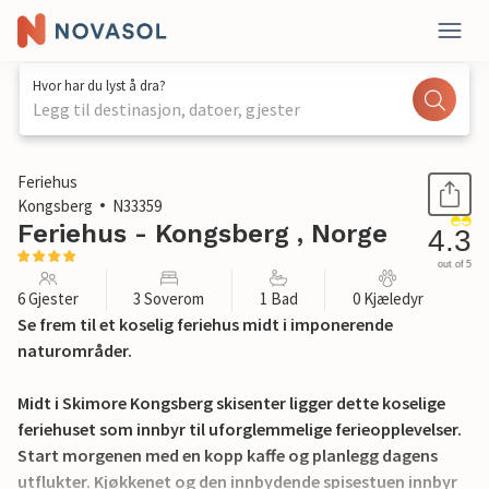
Hvor har du lyst å dra?
Legg til destinasjon, datoer, gjester
1 / 17
Feriehus
Kongsberg
N33359
Feriehus - Kongsberg , Norge
4.3
out of 5
6 Gjester
3 Soverom
1 Bad
0 Kjæledyr
Se frem til et koselig feriehus midt i imponerende
naturområder.
Midt i Skimore Kongsberg skisenter ligger dette koselige
feriehuset som innbyr til uforglemmelige ferieopplevelser.
Start morgenen med en kopp kaffe og planlegg dagens
utflukter. Kjøkkenet og den innbydende spisestuen innbyr