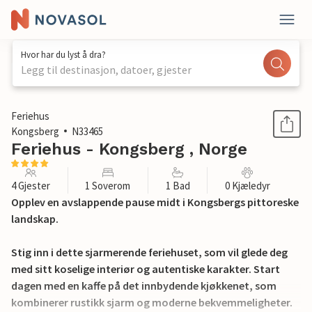
Hvor har du lyst å dra?
Legg til destinasjon, datoer, gjester
1 / 16
Feriehus
Kongsberg
N33465
Feriehus - Kongsberg , Norge
4 Gjester
1 Soverom
1 Bad
0 Kjæledyr
Opplev en avslappende pause midt i Kongsbergs pittoreske
landskap.
Stig inn i dette sjarmerende feriehuset, som vil glede deg
med sitt koselige interiør og autentiske karakter. Start
dagen med en kaffe på det innbydende kjøkkenet, som
kombinerer rustikk sjarm og moderne bekvemmeligheter.