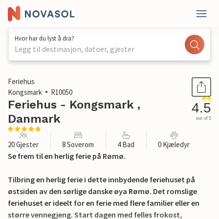
Hvor har du lyst å dra?
Legg til destinasjon, datoer, gjester
1 / 29
Feriehus
Kongsmark
R10050
Feriehus - Kongsmark ,
4.5
Danmark
out of 5
20 Gjester
8 Soverom
4 Bad
0 Kjæledyr
Se frem til en herlig ferie på Rømø.
Tilbring en herlig ferie i dette innbydende feriehuset på
østsiden av den sørlige danske øya Rømø. Det romslige
feriehuset er ideelt for en ferie med flere familier eller en
større vennegjeng. Start dagen med felles frokost,