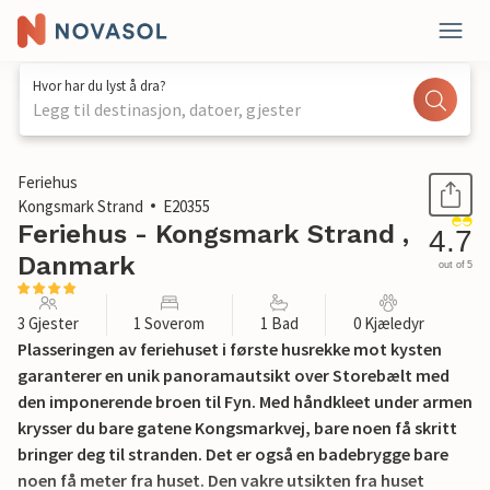
Hvor har du lyst å dra?
Legg til destinasjon, datoer, gjester
1 / 29
Feriehus
Kongsmark Strand
E20355
Feriehus - Kongsmark Strand ,
4.7
Danmark
out of 5
3 Gjester
1 Soverom
1 Bad
0 Kjæledyr
Plasseringen av feriehuset i første husrekke mot kysten
garanterer en unik panoramautsikt over Storebælt med
den imponerende broen til Fyn. Med håndkleet under armen
krysser du bare gatene Kongsmarkvej, bare noen få skritt
bringer deg til stranden. Det er også en badebrygge bare
noen få meter fra huset. Den vakre utsikten fra huset