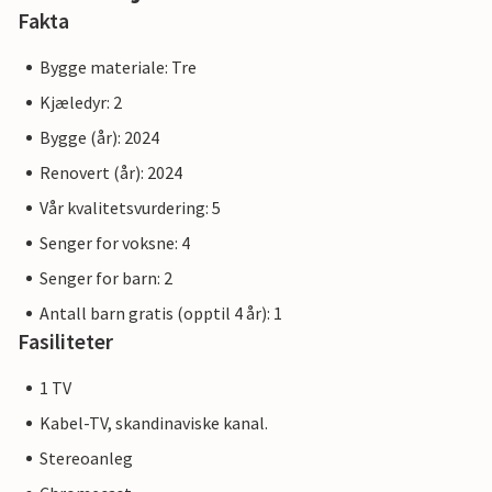
Resepsjonsbygningen fungerer som et sentralt møtepunkt
Fakta
for alle gjester. Her finner du ikke bare hjelp og
informasjon, men også inspirasjon til aktiviteter og
Bygge materiale: Tre
utflukter i området. Vi tilbyr en kontinental frokost til en
Kjæledyr: 2
pris på 195 DKK per person.
Bygge (år): 2024
Merk: Sengetøy, 1 håndkle og 1 kjøkkenhåndkle er inkludert
Renovert (år): 2024
i leien.
Vår kvalitetsvurdering: 5
Senger for voksne: 4
Senger for barn: 2
Antall barn gratis (opptil 4 år): 1
Fasiliteter
1 TV
Kabel-TV, skandinaviske kanal.
Stereoanleg