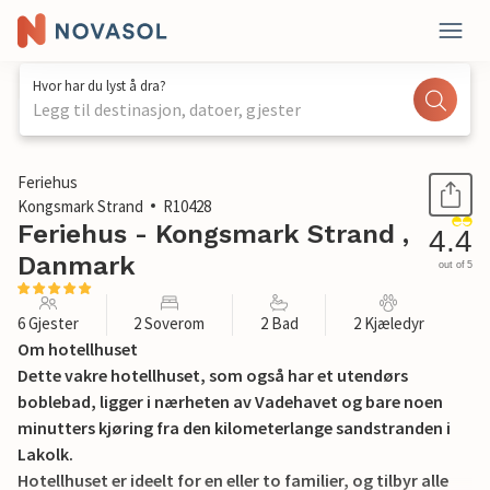
Hvor har du lyst å dra?
Legg til destinasjon, datoer, gjester
1 / 30
Feriehus
Kongsmark Strand
R10428
Feriehus - Kongsmark Strand ,
4.4
Danmark
out of 5
6 Gjester
2 Soverom
2 Bad
2 Kjæledyr
Om hotellhuset
Dette vakre hotellhuset, som også har et utendørs
boblebad, ligger i nærheten av Vadehavet og bare noen
minutters kjøring fra den kilometerlange sandstranden i
Lakolk.
Hotellhuset er ideelt for en eller to familier, og tilbyr alle