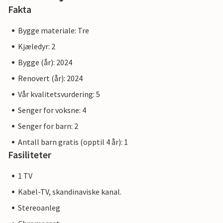
Resepsjonsbygningen fungerer som et sentralt møtepunkt
Fakta
for alle gjester. Her finner du ikke bare hjelp og
informasjon, men også inspirasjon til aktiviteter og
Bygge materiale: Tre
utflukter i området. Vi tilbyr en kontinental frokost til en
Kjæledyr: 2
pris på 195 DKK per person.
Bygge (år): 2024
Merk: Sengetøy, 1 håndkle og 1 kjøkkenhåndkle er inkludert
Renovert (år): 2024
i leien.
Vår kvalitetsvurdering: 5
Senger for voksne: 4
Senger for barn: 2
Antall barn gratis (opptil 4 år): 1
Fasiliteter
1 TV
Kabel-TV, skandinaviske kanal.
Stereoanleg