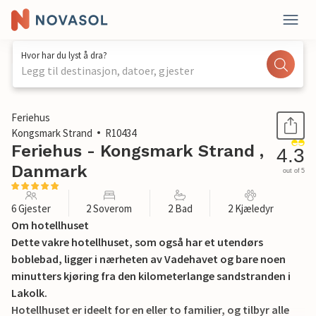
Hvor har du lyst å dra?
Legg til destinasjon, datoer, gjester
1 / 30
Feriehus
Kongsmark Strand
R10434
Feriehus - Kongsmark Strand ,
4.3
Danmark
out of 5
6 Gjester
2 Soverom
2 Bad
2 Kjæledyr
Om hotellhuset
Dette vakre hotellhuset, som også har et utendørs
boblebad, ligger i nærheten av Vadehavet og bare noen
minutters kjøring fra den kilometerlange sandstranden i
Lakolk.
Hotellhuset er ideelt for en eller to familier, og tilbyr alle