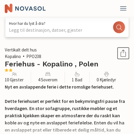
Hvor har du lyst å dra?
Legg til destinasjon, datoer, gjester
1 / 18
Vertikalt delt hus
Kopalino
PPO238
Feriehus - Kopalino , Polen
10 Gjester
4 Soverom
1 Bad
0 Kjæledyr
Nyt en avslappende ferie i dette romslige feriehuset.
Dette feriehuset er perfekt for en bekymringsfri pause fra
hverdagen. En stor sofagruppe, rustikke møbler og et
praktisk kjøkken skaper en atmosfære der du raskt kan
koble av og nyte en avslappet feriefølelse. Enten du vil ha
en avslappet prat eller tilberede et deilig måltid, kan du