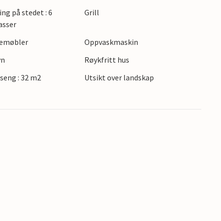
teter ligger bare 1 km unna. Det er mulig å
ing på stedet : 6
Grill
.
asser
gemøbler
Oppvaskmaskin
vn
Røykfritt hus
seng : 32 m2
Utsikt over landskap