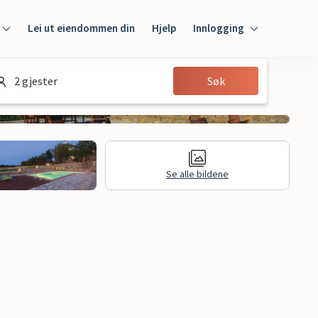
Lei ut eiendommen din
Hjelp
Innlogging
Innlogging
2 gjester
Søk
Gjest
Huseier
Se alle bildene