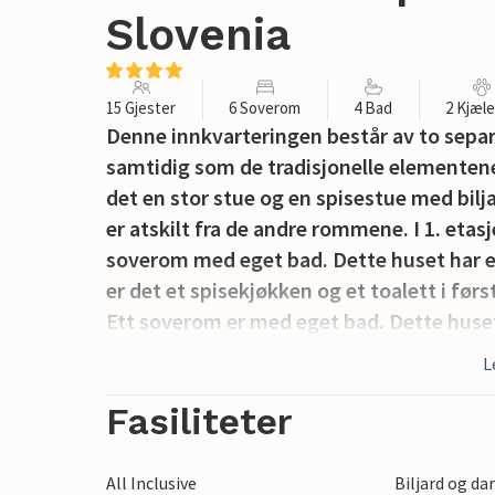
Slovenia
15 Gjester
6 Soverom
4 Bad
2 Kjæl
Denne innkvarteringen består av to separ
samtidig som de tradisjonelle elementene e
det en stor stue og en spisestue med bilj
er atskilt fra de andre rommene. I 1. etasj
soverom med eget bad. Dette huset har en
er det et spisekjøkken og et toalett i førs
Ett soverom er med eget bad. Dette huset 
Mellom husene er det to separate toalett
L
også en tredje enhet med egen inngang, 
og et bad og ovenpå med soverom. Det er 
Fasiliteter
Eiendommen er omgitt av en steinmur. Pa
gir en spesielt hyggelig atmosfære. En da
All Inclusive
Biljard og da