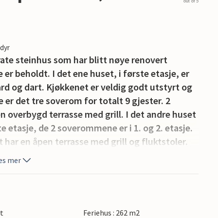
out of 5
edyr
ate steinhus som har blitt nøye renovert
r beholdt. I det ene huset, i første etasje, er
ard og dart. Kjøkkenet er veldig godt utstyrt og
e er det tre soverom for totalt 9 gjester. 2
 overbygd terrasse med grill. I det andre huset
te etasje, de 2 soverommene er i 1. og 2. etasje.
har en åpen terrasse med grill og fluktstoler.
er og et vaskerom. Huske for små barn. Det er
es mer
bestående av første etasje med stue og kjøkken
et utendørsbasseng til din disposisjon.
noramautsikten over omgivelsene helt til sjøen
gligvarebutikk ligger 7 km fra huset, og et
rt
Feriehus : 262 m2