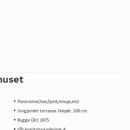
huset
Panorama(hav,fjord,innsjø,elv)
Inngjerdet terrasse. Høyde : 100 cm
Bygge (år): 1875
Vår kvalitetsvurdering: 4