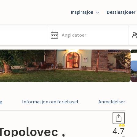
Inspirasjon
Destinasjoner
Angi datoer
ng
Informasjon om feriehuset
Anmeldelser
Topolovec ,
4.7