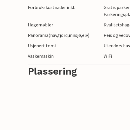
vertshus som serverer autentiske spesiali
Forbrukskostnader inkl.
Gratis parker
organisere frokost på stedet etter avtale
Parkeringspl
Hagemøbler
Kvalitetsha
Panorama(hav,fjord,innsjø,elv)
Peis og vedo
Usjenert tomt
Utendørs bas
Vaskemaskin
WiFi
Plassering