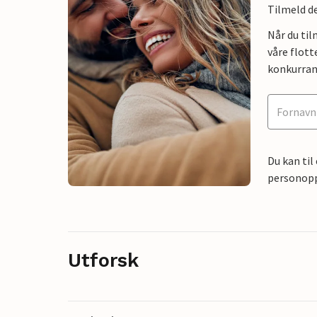
Tilmeld de
Når du ti
våre flott
konkurran
Du kan til
personoppl
Utforsk