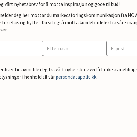
g vårt nyhetsbrev for å motta inspirasjon og gode tilbud!
lmelder deg her mottar du markedsføringskommunikasjon fra NOVAS
e feriehus og hytter. Du vil også motta kundefordeler fra våre mang
ser.
 enhver tid avmelde deg fra vårt nyhetsbrev ved å bruke avmeldings
ysninger i henhold til vår
persondatapolitikk
.