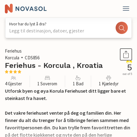
Hvor har du lyst å dra?
Legg til destinasjon, datoer, gjester
1 / 24
Feriehus
Korcula
CDS856
Feriehus - Korcula , Kroatia
5
out of 5
4 Gjester
1 Soverom
1 Bad
1 Kjæledyr
Utforsk byen og øya Korula Feriehuset ditt ligger bare et
steinkast fra havet.
Det vakre feriehuset venter på deg og familien din. Her
finner du alt du trenger for å tilbringe ferien sammen med
favorittpersonen din. Du kan trylle frem favorittretten din
på det flotte kjøkkenet og nyte den på den herlige