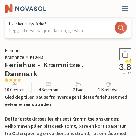
Hvor har du lyst å dra?
Legg til destinasjon, datoer, gjester
1 / 22
Feriehus
Kramnitze
K10443
Feriehus - Kramnitze ,
3.8
Danmark
out of 5
10 Gjester
4 Soverom
2 Bad
2 Kjæledyr
Gled deg til en pause fra hverdagen i dette feriehuset med
velvære nær stranden.
Dette førsteklasses feriehuset i Kramnitse ønsker deg
velkommen på en pittoresk tomt, bare en kort spasertur
fra Østersjøen og en vakker sandstrand, i et område med