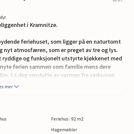
out of 5
edyr
liggenhet i Kramnitze.
ydende feriehuset, som ligger på en naturtomt
 og nyt atmosfæren, som er preget av tre og lys.
t ryddige og funksjonelt utstyrte kjøkkenet med
 nyte ferien sammen som familie mens dere
på film. La deg omslutte av varmen fra vedovnen
 og gulvvarme til hverdagsferien, og i
es mer
du la deg omslutte av velvære og hygge. Du kan
 terrassen og nyte solen i hagemøblene. Se på
.
hus
Feriehus : 92 m2
den, hvor bading, soling og lek i sanden går
Hagemøbler
eller nyte tradisjonell dansk mat på Digegården i