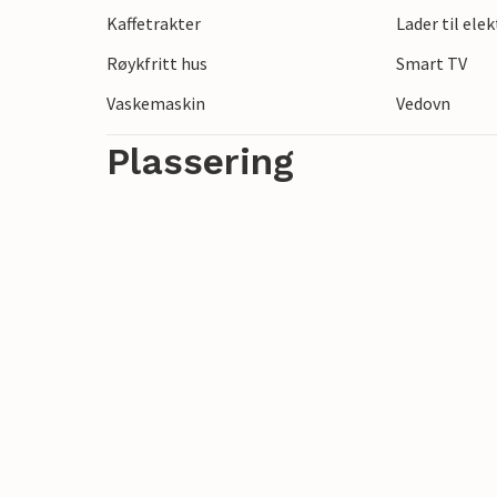
Kaffetrakter
Lader til ele
Humminge. Du kan også besøke Lalandia 
Safaripark.
Røykfritt hus
Smart TV
Vaskemaskin
Vedovn
Plassering