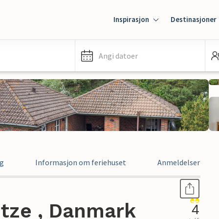
Inspirasjon
Destinasjoner
Angi datoer
ng
Informasjon om feriehuset
Anmeldelser
itze , Danmark
4