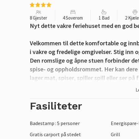
8 Gjester
4 Soverom
1 Bad
2 Kjæl
Nyt dette vakre feriehuset med en god be
Velkommen til dette komfortable og innb
i vakre og fredelige omgivelser. Stig inn
Den romslige og åpne stuen forbinder de
spise- og oppholdsrommet. Her kan dere
lager mat, spiser, spiller spill eller ser 
og slapp av. På badet har du dusjkabinett
L
boblebadet, som ligger i carporten, kan 
også slappe av på den åpne og overbygde
Fasiliteter
de små som gynger og leker i sandkassen
Badestamp : 5 personer
Energispare-
Ta en spasertur til den nærliggende stran
Gratis carport på stedet
Grill
hånd i hånd. Dere kan sykle langs kysten 