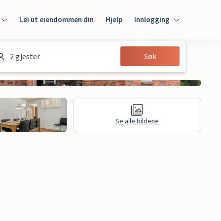
Lei ut eiendommen din
Hjelp
Innlogging
Innlogging
2 gjester
Søk
Gjest
Huseier
Se alle bildene