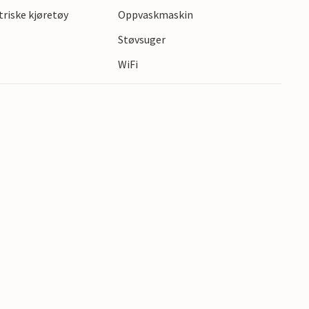
ktriske kjøretøy
Oppvaskmaskin
Aquadome eller ta en tur til Knuthenborg
Støvsuger
WiFi