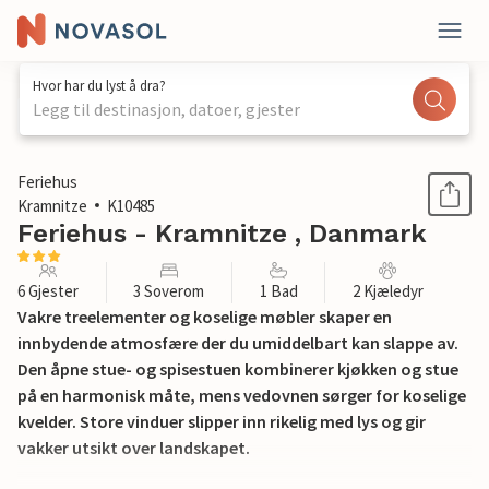
Hvor har du lyst å dra?
Legg til destinasjon, datoer, gjester
1 / 18
Feriehus
Kramnitze
K10485
Feriehus - Kramnitze , Danmark
6 Gjester
3 Soverom
1 Bad
2 Kjæledyr
Vakre treelementer og koselige møbler skaper en
innbydende atmosfære der du umiddelbart kan slappe av.
Den åpne stue- og spisestuen kombinerer kjøkken og stue
på en harmonisk måte, mens vedovnen sørger for koselige
kvelder. Store vinduer slipper inn rikelig med lys og gir
vakker utsikt over landskapet.