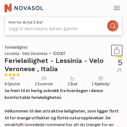
Hvor har du lyst å dra?
Legg til destinasjon, datoer, gjester
1 / 33
Ferieleilighet
Lessinia - Velo Veronese
IDD007
Ferieleilighet - Lessinia - Velo
5
Veronese , Italia
out
of 5
6 Gjester
2 Soverom
2 Bad
1 Kjæledyr
Se frem til et herlig avbrekk fra hverdagen i denne
komfortable ferieleiligheten.
Velkommen til den attraktive leiligheten, som ligger flott
til for mange utflukter og flotte naturopplevelser. De
smakfullt innredede rommene har alt du trenger for en