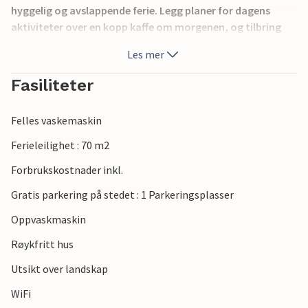
hyggelig og avslappende ferie. Legg planer for dagens
aktiviteter over en kopp kaffe om morgenen, og tilbring
koselige kvelder i sofaen i stuen.
Les mer
Utforsk omgivelsene, som byr på fantastiske
Fasiliteter
turmuligheter i et vakkert landskap med klare innsjøer,
grønne skoger og middelalderslott. Besøk grotten Grotta
Felles vaskemaskin
del Monte Capriolo, en naturattraksjon som du vil huske i
lang tid fremover.
Ferieleilighet : 70 m2
Forbrukskostnader inkl.
Lad opp batteriene i denne vakkert beliggende
ferieleiligheten.
Gratis parkering på stedet : 1 Parkeringsplasser
Oppvaskmaskin
Røykfritt hus
Utsikt over landskap
WiFi