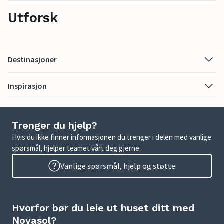
Utforsk
Destinasjoner
Inspirasjon
Trenger du hjelp?
Hvis du ikke finner informasjonen du trenger i delen med vanlige
spørsmål, hjelper teamet vårt deg gjerne.
Vanlige spørsmål, hjelp og støtte
Hvorfor bør du leie ut huset ditt med
Novasol?