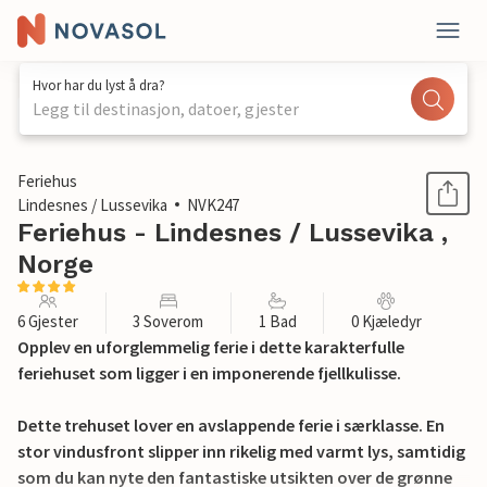
Hvor har du lyst å dra?
Legg til destinasjon, datoer, gjester
1 / 22
Feriehus
Lindesnes / Lussevika
NVK247
Feriehus - Lindesnes / Lussevika ,
Norge
6 Gjester
3 Soverom
1 Bad
0 Kjæledyr
Opplev en uforglemmelig ferie i dette karakterfulle
feriehuset som ligger i en imponerende fjellkulisse.
Dette trehuset lover en avslappende ferie i særklasse. En
stor vindusfront slipper inn rikelig med varmt lys, samtidig
som du kan nyte den fantastiske utsikten over de grønne