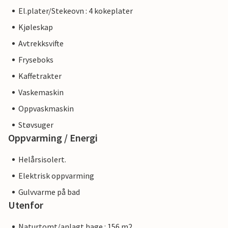
El.plater/Stekeovn : 4 kokeplater
Kjøleskap
Avtrekksvifte
Fryseboks
Kaffetrakter
Vaskemaskin
Oppvaskmaskin
Støvsuger
Oppvarming / Energi
Helårsisolert.
Elektrisk oppvarming
Gulvvarme på bad
Utenfor
Naturtomt/anlagt hage : 156 m2