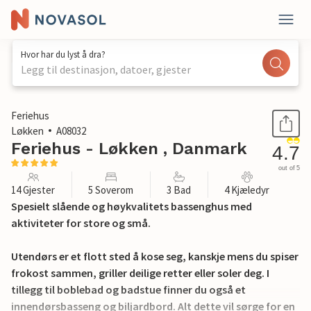
Hvor har du lyst å dra?
Legg til destinasjon, datoer, gjester
1 / 26
Feriehus
Løkken
A08032
Feriehus - Løkken , Danmark
4.7
out of 5
14 Gjester
5 Soverom
3 Bad
4 Kjæledyr
Spesielt slående og høykvalitets bassenghus med
aktiviteter for store og små.
Utendørs er et flott sted å kose seg, kanskje mens du spiser
frokost sammen, griller deilige retter eller soler deg. I
tillegg til boblebad og badstue finner du også et
innendørsbasseng og biljardbord. Alt dette vil sørge for en