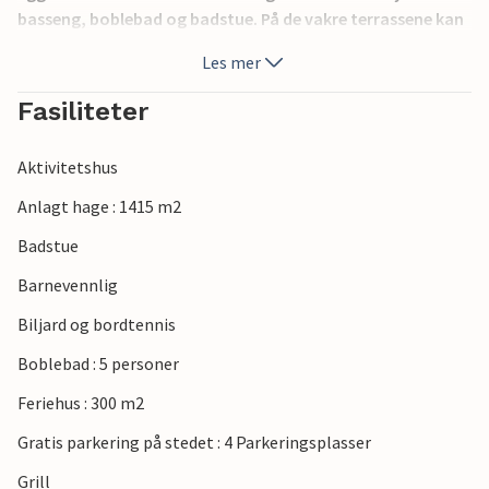
basseng, boblebad og badstue. På de vakre terrassene kan
du slappe av og nyte ferien til det fulle. På milde
Les mer
sommerkvelder kan du tenne grillen og tilberede deilige
måltider. Forskuddsbetalingen for sluttrengjøring betales
Fasiliteter
kontant i huset sammen med forbrukskostnadene.
Sengetøy, håndklær, barneseng og barnestol kan leies
Aktivitetshus
direkte på servicekontoret.
Anlagt hage : 1415 m2
Badstue
Barnevennlig
Biljard og bordtennis
Boblebad : 5 personer
Feriehus : 300 m2
Gratis parkering på stedet : 4 Parkeringsplasser
Grill