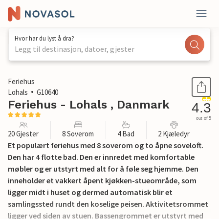
Hvor har du lyst å dra?
Legg til destinasjon, datoer, gjester
1 / 30
Feriehus
Lohals
G10640
Feriehus - Lohals , Danmark
4.3
out of 5
20 Gjester
8 Soverom
4 Bad
2 Kjæledyr
Et populært feriehus med 8 soverom og to åpne soveloft.
Den har 4 flotte bad. Den er innredet med komfortable
møbler og er utstyrt med alt for å føle seg hjemme. Den
inneholder et vakkert åpent kjøkken-stueområde, som
ligger midt i huset og dermed automatisk blir et
samlingssted rundt den koselige peisen. Aktivitetsrommet
ligger ved siden av stuen. Bassengrommet er utstyrt med