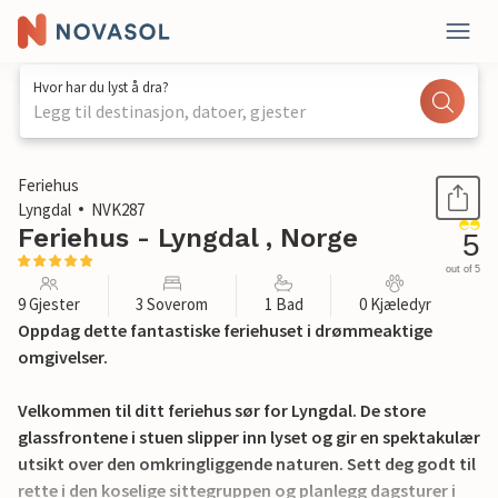
Hvor har du lyst å dra?
Legg til destinasjon, datoer, gjester
1 / 19
Feriehus
Lyngdal
NVK287
Feriehus - Lyngdal , Norge
5
out of 5
9 Gjester
3 Soverom
1 Bad
0 Kjæledyr
Oppdag dette fantastiske feriehuset i drømmeaktige
omgivelser.
Velkommen til ditt feriehus sør for Lyngdal. De store
glassfrontene i stuen slipper inn lyset og gir en spektakulær
utsikt over den omkringliggende naturen. Sett deg godt til
rette i den koselige sittegruppen og planlegg dagsturer i