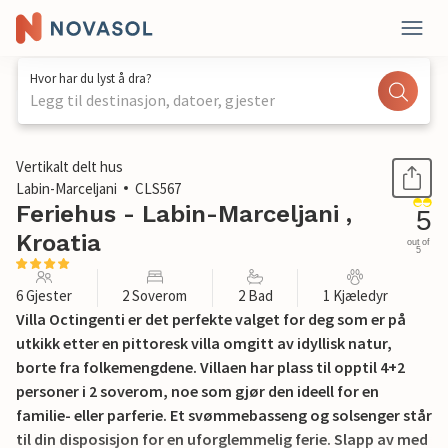
Hvor har du lyst å dra?
Legg til destinasjon, datoer, gjester
1 / 48
Vertikalt delt hus
Labin-Marceljani
CLS567
Feriehus - Labin-Marceljani ,
5
Kroatia
out of
5
6 Gjester
2 Soverom
2 Bad
1 Kjæledyr
Villa Octingenti er det perfekte valget for deg som er på
utkikk etter en pittoresk villa omgitt av idyllisk natur,
borte fra folkemengdene. Villaen har plass til opptil 4+2
personer i 2 soverom, noe som gjør den ideell for en
familie- eller parferie. Et svømmebasseng og solsenger står
til din disposisjon for en uforglemmelig ferie. Slapp av med