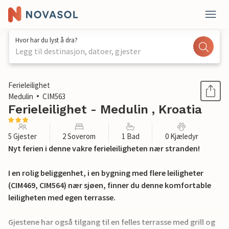
Hvor har du lyst å dra?
Legg til destinasjon, datoer, gjester
1 / 38
Ferieleilighet
Medulin
CIM563
Ferieleilighet - Medulin , Kroatia
5 Gjester
2 Soverom
1 Bad
0 Kjæledyr
Nyt ferien i denne vakre ferieleiligheten nær stranden!
I en rolig beliggenhet, i en bygning med flere leiligheter
(CIM469, CIM564) nær sjøen, finner du denne komfortable
leiligheten med egen terrasse.
Gjestene har også tilgang til en felles terrasse med grill og