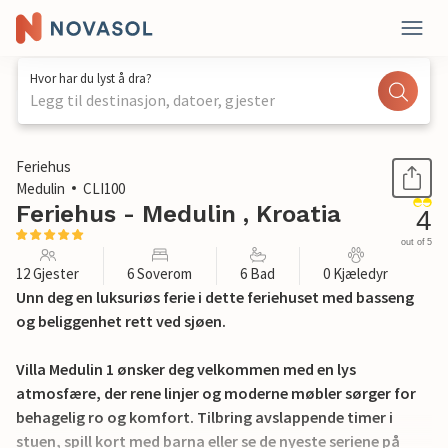
Hvor har du lyst å dra?
Legg til destinasjon, datoer, gjester
1 / 57
Feriehus
Medulin
CLI100
Feriehus - Medulin , Kroatia
4
out of 5
12 Gjester
6 Soverom
6 Bad
0 Kjæledyr
Unn deg en luksuriøs ferie i dette feriehuset med basseng
og beliggenhet rett ved sjøen.
Villa Medulin 1 ønsker deg velkommen med en lys
atmosfære, der rene linjer og moderne møbler sørger for
behagelig ro og komfort. Tilbring avslappende timer i
stuen, spill kort med barna eller se de nyeste seriene på