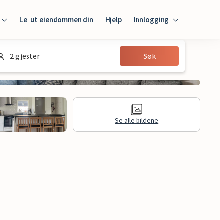
Lei ut eiendommen din
Hjelp
Innlogging
Innlogging
2 gjester
Søk
Gjest
Huseier
Se alle bildene