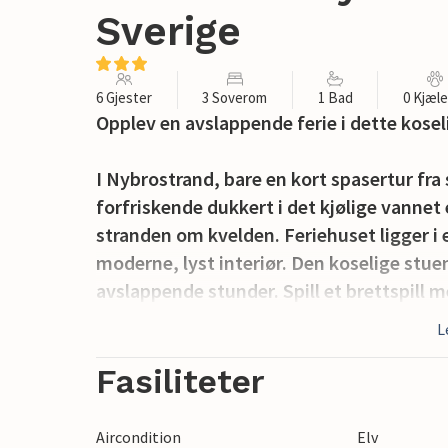
Sverige
6 Gjester
3 Soverom
1 Bad
0 Kjæl
Opplev en avslappende ferie i dette kosel
I Nybrostrand, bare en kort spasertur fra
forfriskende dukkert i det kjølige vanne
stranden om kvelden. Feriehuset ligger i e
moderne, lyst interiør. Den koselige stue
avslappende stunder. Spill et brettspill 
kjøkkenet er fullt utstyrt og har en prakt
L
nyt dem ved spisebordet med utsikt over
Fasiliteter
Den store, velstelte hagen er ideell for gri
skyggefulle lysthuset. Slå deg ned i de 
Aircondition
Elv