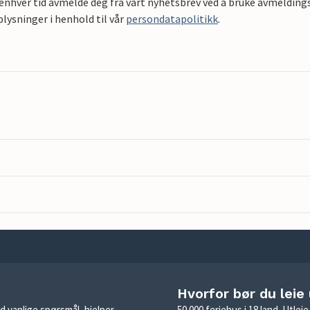
 enhver tid avmelde deg fra vårt nyhetsbrev ved å bruke avmeldings
ysninger i henhold til vår
persondatapolitikk
.
Hvorfor bør du leie
d vanlige spørsmål, hjelper
50 000 feriehus i 18 land. Utle