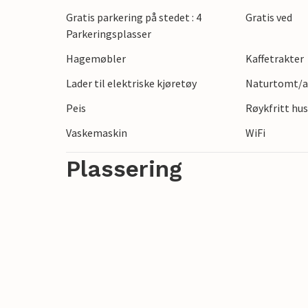
Gratis parkering på stedet : 4
Gratis ved
Nybrostrand er det ideelle utgangspunkte
Parkeringsplasser
området rundt. Utforsk den sjarmerende 
Hagemøbler
Kaffetrakter
nærheten eller slapp av på stranden.
Lader til elektriske kjøretøy
Naturtomt/a
Peis
Røykfritt hu
Vaskemaskin
WiFi
Plassering