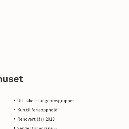
huset
Utl. ikke til ungdomsgrupper
Kun til ferieopphold
Renovert (år): 2018
Senger for voksne: 6