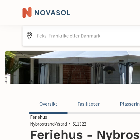
Oversikt
Fasiliteter
Plasseri
Feriehus
Nybrostrand/Ystad
S11322
Feriehus - Nybros