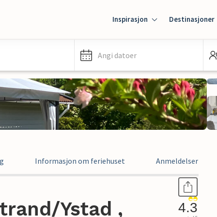
Inspirasjon
Destinasjoner
Angi datoer
ng
Informasjon om feriehuset
Anmeldelser
trand/Ystad ,
4.3