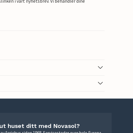
linken i vårt nyhetsbrev. Vi behandler dine
 ut huset ditt med Novasol?
ie av feriehus siden 1968. Servicesteder over hele Europa.