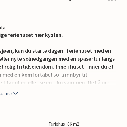
out of 5
edyr
ige feriehuset nær kysten.
 sjøen, kan du starte dagen i feriehuset med en
t eller nyte solnedgangen med en spasertur langs
t rolig fritidseiendom. Inne i huset finner du et
n med en komfortabel sofa innbyr til
med familien eller se en film sammen. Det åpne
isk frokostbar. Tilbered deilige måltider her og
es mer
 hagen.
lling, spill eller bare avslapping under det
komfortable hagemøblene og slapp av.
Feriehus : 66 m2