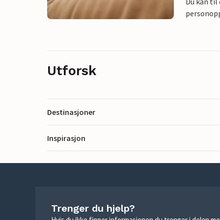
Du kan til
personoppl
Utforsk
Destinasjoner
Inspirasjon
Trenger du hjelp?
Hvis du ikke finner informasjonen du trenger i delen me