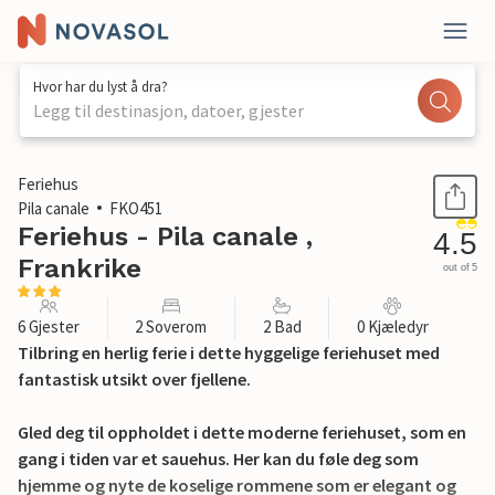
Hvor har du lyst å dra?
Legg til destinasjon, datoer, gjester
1 / 22
Feriehus
Pila canale
FKO451
Feriehus - Pila canale ,
4.5
Frankrike
out of 5
6 Gjester
2 Soverom
2 Bad
0 Kjæledyr
Tilbring en herlig ferie i dette hyggelige feriehuset med
fantastisk utsikt over fjellene.
Gled deg til oppholdet i dette moderne feriehuset, som en
gang i tiden var et sauehus. Her kan du føle deg som
hjemme og nyte de koselige rommene som er elegant og