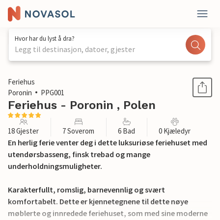
Hvor har du lyst å dra?
Legg til destinasjon, datoer, gjester
1 / 22
Feriehus
Poronin
PPG001
Feriehus - Poronin , Polen
18 Gjester
7 Soverom
6 Bad
0 Kjæledyr
En herlig ferie venter deg i dette luksuriøse feriehuset med
utendørsbasseng, finsk trebad og mange
underholdningsmuligheter.
Karakterfullt, romslig, barnevennlig og svært
komfortabelt. Dette er kjennetegnene til dette nøye
møblerte og innredede feriehuset, som med sine moderne