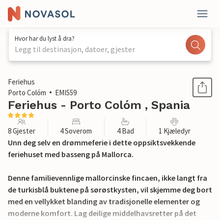
Hvor har du lyst å dra?
Legg til destinasjon, datoer, gjester
1 / 48
Feriehus
Porto Colóm
EMI559
Feriehus - Porto Colóm , Spania
8 Gjester
4 Soverom
4 Bad
1 Kjæledyr
Unn deg selv en drømmeferie i dette oppsiktsvekkende
feriehuset med basseng på Mallorca.
Denne familievennlige mallorcinske fincaen, ikke langt fra
de turkisblå buktene på sørøstkysten, vil skjemme deg bort
med en vellykket blanding av tradisjonelle elementer og
moderne komfort. Lag deilige middelhavsretter på det